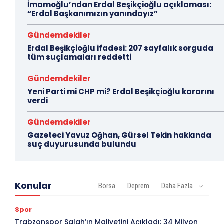
İmamoğlu’ndan Erdal Beşikçioğlu açıklaması:
“Erdal Başkanımızın yanındayız”
Gündemdekiler
Erdal Beşikçioğlu ifadesi: 207 sayfalık sorguda
tüm suçlamaları reddetti
Gündemdekiler
Yeni Parti mi CHP mi? Erdal Beşikçioğlu kararını
verdi
Gündemdekiler
Gazeteci Yavuz Oğhan, Gürsel Tekin hakkında
suç duyurusunda bulundu
Konular
Borsa
Deprem
Daha Fazla
Spor
Trabzonspor Salah’ın Maliyetini Açıkladı: 34 Milyon