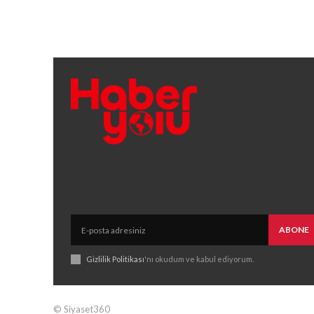
ABONE
Gizlilik Politikası
'nı okudum ve kabul ediyorum.
© Siyaset360