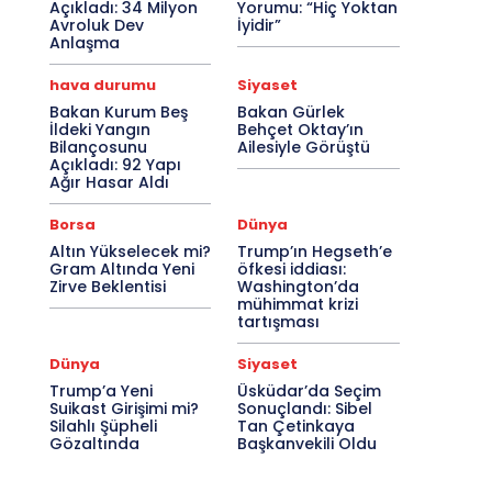
Açıkladı: 34 Milyon
Yorumu: “Hiç Yoktan
Avroluk Dev
İyidir”
Anlaşma
hava durumu
Siyaset
Bakan Kurum Beş
Bakan Gürlek
İldeki Yangın
Behçet Oktay’ın
Bilançosunu
Ailesiyle Görüştü
Açıkladı: 92 Yapı
Ağır Hasar Aldı
Borsa
Dünya
Altın Yükselecek mi?
Trump’ın Hegseth’e
Gram Altında Yeni
öfkesi iddiası:
Zirve Beklentisi
Washington’da
mühimmat krizi
tartışması
Dünya
Siyaset
Trump’a Yeni
Üsküdar’da Seçim
Suikast Girişimi mi?
Sonuçlandı: Sibel
Silahlı Şüpheli
Tan Çetinkaya
Gözaltında
Başkanvekili Oldu