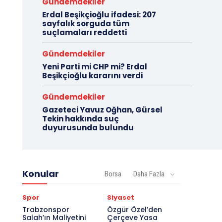
Gündemdekiler
Erdal Beşikçioğlu ifadesi: 207
sayfalık sorguda tüm
suçlamaları reddetti
Gündemdekiler
Yeni Parti mi CHP mi? Erdal
Beşikçioğlu kararını verdi
Gündemdekiler
Gazeteci Yavuz Oğhan, Gürsel
Tekin hakkında suç
duyurusunda bulundu
Konular
Borsa
Daha Fazla
Spor
Siyaset
Trabzonspor
Özgür Özel’den
Salah’ın Maliyetini
Çerçeve Yasa