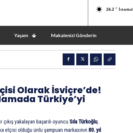
26.2
C
İstanbul
Yaşam
Makalenizi Gönderin
çisi Olarak İsviçre’de!
tlamada Türkiye’yi
r çıkış yakalayan başarılı oyuncu
Sıla Türkoğlu
,
Marka elçisi olduğu ünlü şampuan markasının
80. yıl