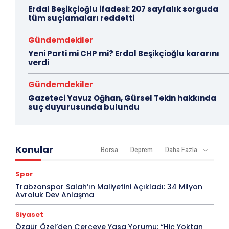
Erdal Beşikçioğlu ifadesi: 207 sayfalık sorguda
tüm suçlamaları reddetti
Gündemdekiler
Yeni Parti mi CHP mi? Erdal Beşikçioğlu kararını
verdi
Gündemdekiler
Gazeteci Yavuz Oğhan, Gürsel Tekin hakkında
suç duyurusunda bulundu
Konular
Borsa
Deprem
Daha Fazla
Spor
Trabzonspor Salah’ın Maliyetini Açıkladı: 34 Milyon
Avroluk Dev Anlaşma
Siyaset
Özgür Özel’den Çerçeve Yasa Yorumu: “Hiç Yoktan