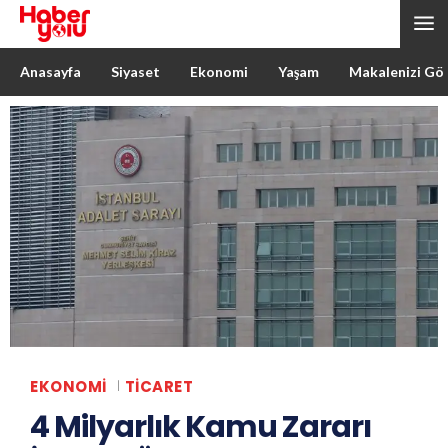
Anasayfa
Siyaset
Ekonomi
Yaşam
Makalenizi Gö
EKONOMI
TICARET
4 Milyarlık Kamu Zararı