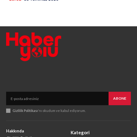
ABONE
Gizlilik Politikası
'nı okudum ve kabul ediyorum.
Hakkında
Kategori