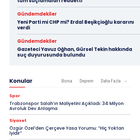
tüm suçlamaları reddetti
Gündemdekiler
Yeni Parti mi CHP mi? Erdal Beşikçioğlu kararını
verdi
Gündemdekiler
Gazeteci Yavuz Oğhan, Gürsel Tekin hakkında
suç duyurusunda bulundu
Konular
Borsa
Deprem
Daha Fazla
Spor
Trabzonspor Salah’ın Maliyetini Açıkladı: 34 Milyon
Avroluk Dev Anlaşma
Siyaset
Özgür Özel’den Çerçeve Yasa Yorumu: “Hiç Yoktan
İyidir”