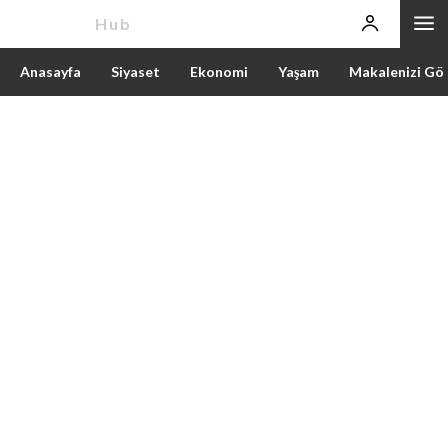
News
Hub
Anasayfa
Siyaset
Ekonomi
Yaşam
Makalenizi Gö