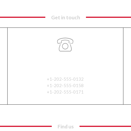
Get in touch
Phone
+1-202-555-0132
+1-202-555-0158
+1-202-555-0171
Find us