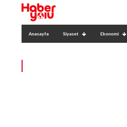
Anasayfa
Siyaset
Ekonomi
Contact Us
Sed fringilla ex a felis dignissim, vel pulvinar n
tempor, quis malesuada felis aliquet. Integer hen
habitasse platea dictumst. Pellentesque tristiqu