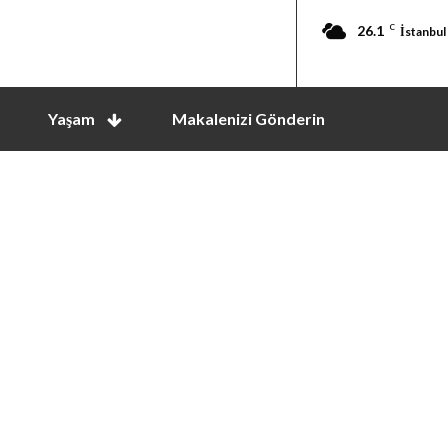
26.1
C
İstanbul
Yaşam
Makalenizi Gönderin
ulla auctor. Duis ornare ullamcorper luctus. Etiam finibus eg
drerit faucibus maximus. Curabitur rutrum ultrices purus qui
e sem at magna vulputate dapibus. Vivamus in dictum nulla.