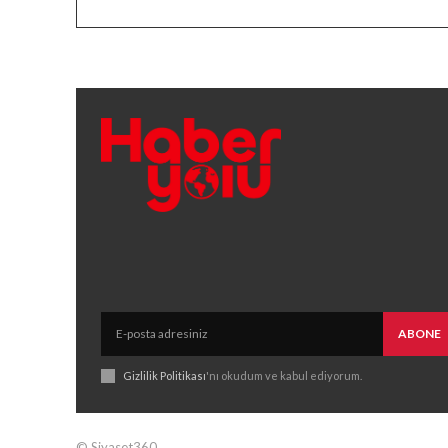
ABONE
Gizlilik Politikası
'nı okudum ve kabul ediyorum.
© Siyaset360