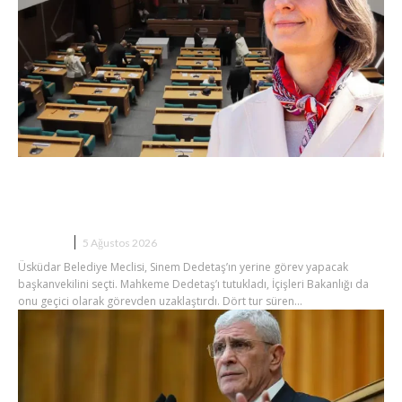
Üsküdar’da Seçim Sonuçlandı: Sibel Tan
Çetinkaya Başkanvekili Oldu
SIYASET
5 Ağustos 2026
Üsküdar Belediye Meclisi, Sinem Dedetaş’ın yerine görev yapacak
başkanvekilini seçti. Mahkeme Dedetaş’ı tutukladı, İçişleri Bakanlığı da
onu geçici olarak görevden uzaklaştırdı. Dört tur süren...