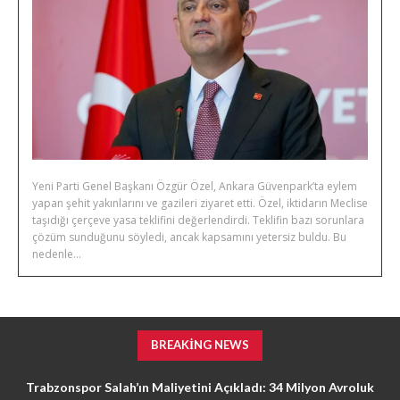
Yeni Parti Genel Başkanı Özgür Özel, Ankara Güvenpark’ta eylem
yapan şehit yakınlarını ve gazileri ziyaret etti. Özel, iktidarın Meclise
taşıdığı çerçeve yasa teklifini değerlendirdi. Teklifin bazı sorunlara
çözüm sunduğunu söyledi, ancak kapsamını yetersiz buldu. Bu
nedenle...
BREAKING NEWS
Trabzonspor Salah’ın Maliyetini Açıkladı: 34 Milyon Avroluk