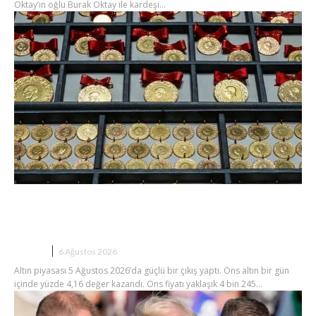
Oktay’ın oğlu Burak Oktay ile kardeşi...
Altın Yükselecek mi? Gram Altında
Yeni Zirve Beklentisi
BORSA
6 Ağustos 2026
Altın piyasası 5 Ağustos 2026’da güçlü bir çıkış yaptı. Ons altın bir gün
içinde yüzde 4,16 değer kazandı. Ons fiyatı yaklaşık 4 bin 245...