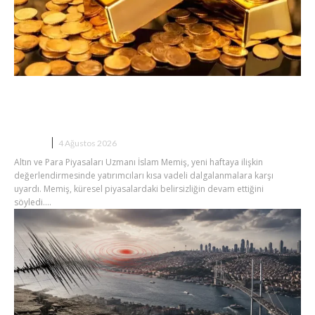
Altın Alacaklar Dikkat: İslam
Memiş’ten Kritik Piyasa Uyarısı
BORSA
4 Ağustos 2026
Altın ve Para Piyasaları Uzmanı İslam Memiş, yeni haftaya ilişkin
değerlendirmesinde yatırımcıları kısa vadeli dalgalanmalara karşı
uyardı. Memiş, küresel piyasalardaki belirsizliğin devam ettiğini
söyledi....