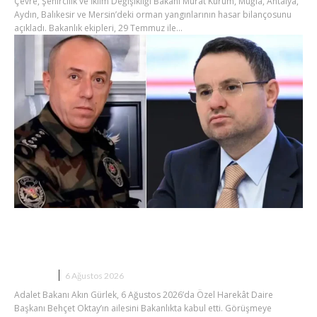
Çevre, Şehircilik ve İklim Değişikliği Bakanı Murat Kurum, Muğla, Antalya,
Aydın, Balıkesir ve Mersin’deki orman yangınlarının hasar bilançosunu
açıkladı. Bakanlık ekipleri, 29 Temmuz ile...
Bakan Gürlek Behçet Oktay’ın
Ailesiyle Görüştü
SIYASET
6 Ağustos 2026
Adalet Bakanı Akın Gürlek, 6 Ağustos 2026’da Özel Harekât Daire
Başkanı Behçet Oktay’ın ailesini Bakanlıkta kabul etti. Görüşmeye