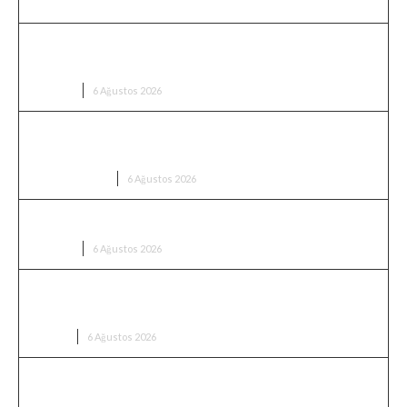
Özgür Özel’den Çerçeve Yasa Yorumu: “Hiç Yoktan
İyidir”
SIYASET
6 Ağustos 2026
Bakan Kurum Beş İldeki Yangın Bilançosunu
Açıkladı: 92 Yapı Ağır Hasar Aldı
HAVA DURUMU
6 Ağustos 2026
Bakan Gürlek Behçet Oktay’ın Ailesiyle Görüştü
SIYASET
6 Ağustos 2026
Altın Yükselecek mi? Gram Altında Yeni Zirve
Beklentisi
BORSA
6 Ağustos 2026
Trump’ın Hegseth’e öfkesi iddiası: Washington’da
mühimmat krizi tartışması