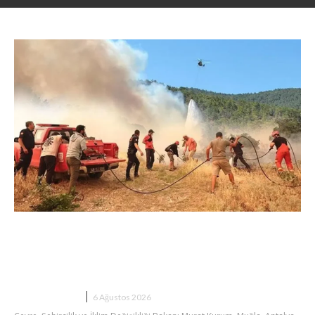
Dev Anlaşma
Bakan Kurum Beş İldeki Yangın
Bilançosunu Açıkladı: 92 Yapı Ağır
Hasar Aldı
HAVA DURUMU
6 Ağustos 2026