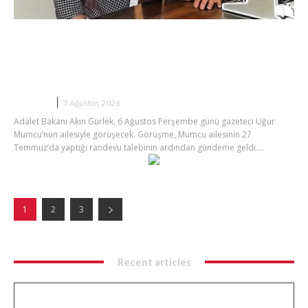
Uğur Mumcu Dosyasında Kritik
Görüşme: Aile Bakan Gürlek ile
Buluşacak
SIYASET
3 Ağustos 2026
Adalet Bakanı Akın Gürlek, 6 Ağustos Perşembe günü gazeteci Uğur
Mumcu’nun ailesiyle görüşecek. Görüşme, Mumcu ailesinin 27
Temmuz’da yaptığı randevu talebinin ardından gündeme geldi....
1
2
3
Recent articles
Trabzonspor Salah’ın Maliyetini Açıkladı: 34 Milyon