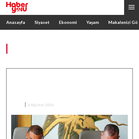
Anasayfa
Siyaset
Ekonomi
Yaşam
Makalenizi Gö
Author:
malena malena
Trabzonspor Salah’ın Maliyetini
Açıkladı: 34 Milyon Avroluk Dev
Anlaşma
SPOR
6 Ağustos 2026