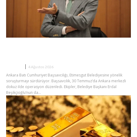
Erdal Beşikçioğlu’nun Esrar Testi
Pozitif Çıktı İddiası
SIYASET
4 Ağustos 2026
Ankara Batı Cumhuriyet Başsavcılığı, Etimesgut Belediyesine yönelik
soruşturmayı sürdürüyor. Başsavcılık, 30 Temmuz’da Ankara merkezli
dokuz ilde operasyon düzenledi. Ekipler, Belediye Başkanı Erdal
Beşikçioğlu’nun da...