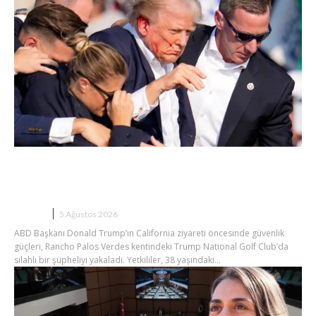
Trump’a Yeni Suikast Girişimi mi?
Silahlı Şüpheli Gözaltında
DÜNYA
5 Ağustos 2026
ABD Başkanı Donald Trump’ın California ziyareti öncesinde güvenlik
güçleri, Rancho Palos Verdes kentindeki Trump National Golf Club’da
silahlı bir şüpheliyi yakaladı. Yetkililer, 38 yaşındaki...