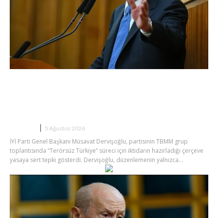
Dervişoğlu’ndan Çerçeve Yasaya Sert
Tepki: “İkinci Cumhuriyet Tarif
Ediliyor”
SIYASET
5 Ağustos 2026
İYİ Parti Genel Başkanı Müsavat Dervişoğlu, partisinin TBMM grup
toplantısında “Terörsüz Türkiye” süreci için iktidarın hazırladığı çerçeve
yasaya sert tepki gösterdi. Dervişoğlu, düzenlemenin yalnızca...