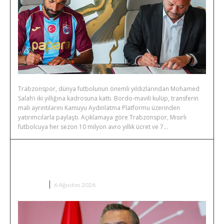
Trabzonspor, dünya futbolunun önemli yıldızlarından Mohamed
Salah’ı iki yıllığına kadrosuna kattı. Bordo-mavili kulüp, transferin
mali ayrıntılarını Kamuyu Aydınlatma Platformu üzerinden
yatırımcılarla paylaştı. Açıklamaya göre Trabzonspor, Mısırlı
futbolcuya her sezon 10 milyon avro yıllık ücret ve 7...
Özgür Özel’den Çerçeve Yasa
Yorumu: “Hiç Yoktan İyidir”
SIYASET
6 Ağustos 2026