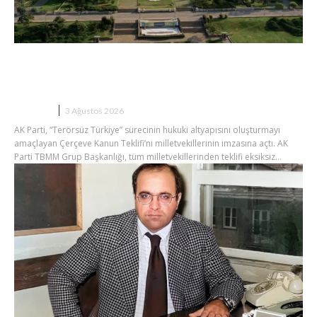
AK Parti Çerçeve Kanun Teklifi’ni
İmzaya Açtı
SIYASET
3 Ağustos 2026
AK Parti, “Terörsüz Türkiye” sürecinin hukuki altyapısını oluşturmayı
amaçlayan Çerçeve Kanun Teklifi’ni milletvekillerinin imzasına açtı. AK
Parti TBMM Grup Başkanlığı, tüm milletvekillerinden teklifi eksiksiz...